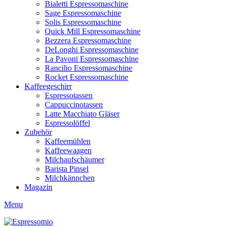
Bialetti Espressomaschine
Sage Espressomaschine
Solis Espressomaschine
Quick Mill Espressomaschine
Bezzera Espressomaschine
DeLonghi Espressomaschine
La Pavoni Espressomaschine
Rancilio Espressomaschine
Rocket Espressomaschine
Kaffeegeschirr
Espressotassen
Cappuccinotassen
Latte Macchiato Gläser
Espressolöffel
Zubehör
Kaffeemühlen
Kaffeewaagen
Milchaufschäumer
Barista Pinsel
Milchkännchen
Magazin
Menu