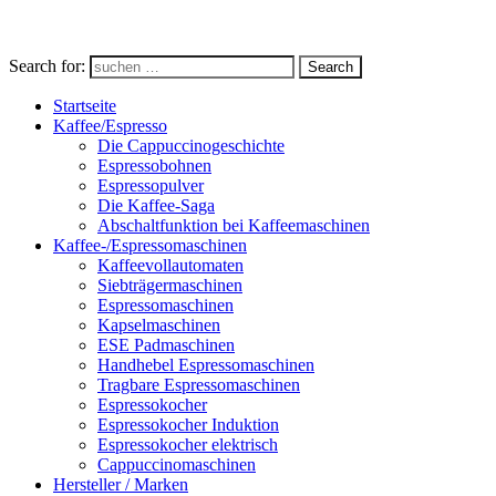
Search for:
Search
Startseite
Kaffee/Espresso
Die Cappuccinogeschichte
Espressobohnen
Espressopulver
Die Kaffee-Saga
Abschaltfunktion bei Kaffeemaschinen
Kaffee-/Espressomaschinen
Kaffeevollautomaten
Siebträgermaschinen
Espressomaschinen
Kapselmaschinen
ESE Padmaschinen
Handhebel Espressomaschinen
Tragbare Espressomaschinen
Espressokocher
Espressokocher Induktion
Espressokocher elektrisch
Cappuccinomaschinen
Hersteller / Marken