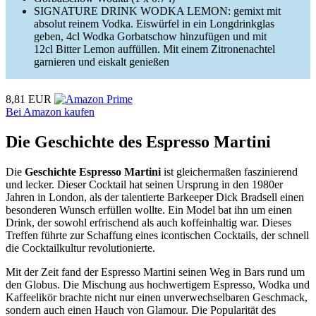
SIGNATURE DRINK WODKA LEMON: gemixt mit
absolut reinem Vodka. Eiswürfel in ein Longdrinkglas
geben, 4cl Wodka Gorbatschow hinzufügen und mit
12cl Bitter Lemon auffüllen. Mit einem Zitronenachtel
garnieren und eiskalt genießen
8,81 EUR
Bei Amazon kaufen
Die Geschichte des Espresso Martini
Die
Geschichte Espresso Martini
ist gleichermaßen faszinierend
und lecker. Dieser Cocktail hat seinen Ursprung in den 1980er
Jahren in London, als der talentierte Barkeeper Dick Bradsell einen
besonderen Wunsch erfüllen wollte. Ein Model bat ihn um einen
Drink, der sowohl erfrischend als auch koffeinhaltig war. Dieses
Treffen führte zur Schaffung eines icontischen Cocktails, der schnell
die Cocktailkultur revolutionierte.
Mit der Zeit fand der Espresso Martini seinen Weg in Bars rund um
den Globus. Die Mischung aus hochwertigem Espresso, Wodka und
Kaffeelikör brachte nicht nur einen unverwechselbaren Geschmack,
sondern auch einen Hauch von Glamour. Die Popularität des