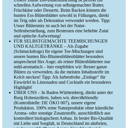
schnellen Aufwertung von selbstgemachter Butter,
Frischkäse oder Desserts. Beim Backen können die
bunten Ess-Blütenblätter sowohl in Füllungen, direkt
im Teig oder als Dekoration verwendet werden. Tipp:
Unser Blütenmix ist auch bei der Natur-
Seifenherstellung, zum Bestreuen eine beliebte Zutat
und optische Aufwertung!
FÜR SELBSTGEMACHTE TEEMISCHUNGEN
UND KALTGETRÄNKE – Als Zugabe
(Schmuckdroge) für eigene Tee-Mischungen sind
unsere bunten Bio-Blumenblütenblätter besonders
ansprechend fürs Auge; als reiner Blütenblättertee nur
mild-aromatisch – hier empfehlen wir: Besser ganze
Blüten zu verwenden, da die meisten Inhaltsstoffe im
Kelch stecken! Tipp: Als farbenfrohe „Einlage“ für
Eiswürfel in Limonaden und Cocktails ein besonderes
Highlight!
ÜBER UNS – In Baden-Württemberg, direkt unter der
Burg Hohenzollern, haben wir, direct&friendly
(Kontrollstelle: DE ÖKO 007), unsere eigene
Produktion. 100% reine Naturprodukte ohne künstliche
Aroma- oder sonstige Zusatzstoffe, ausschließlich aus
kontrolliert biologischem Anbau. In bester Bio-Qualität
mit Liebe und Sorgfalt, in Deutschland im alufreien,