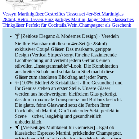
Vessyn Martinigläser,Gestreiftes Tassenset 4er-Set,Martiniglas
284ml, Retro-Tassen,Einzigartiges Martini, langer Stiel, klassisches
Trinkgläser Perfekt für Cocktails,Wein,Champagner als Geschenk
🍸 [Zeitlose Eleganz & Modernes Design] - Veredeln
Sie Ihre Hausbar mit diesem 4er-Set (je 284ml)
exklusiver Coupé-Gläser. Das markante, gerippte
Design (Vertical Stripes) sorgt für eine faszinierende
Lichtbrechung und verleiht jedem Getränk einen
stilvollen „Instagrammable“-Look. Die Kombination
aus breiter Schale und schlankem Stiel macht diese
Gläser zum absoluten Blickfang auf jeder Party.
✨ [100% Bleifrei & Kristallklar] - Ihre Gesundheit und
Ihr Genuss stehen an erster Stelle. Unsere Gläser
werden aus hochwertigem, bleifreiem Glas gefertigt,
das durch maximale Transparenz und Brillanz besticht.
Die glatte, feine Glaswand setzt die Farben Ihrer
Cocktails, ob Martini, Gin Tonic oder Sekt, perfekt in
Szene – sicher, langlebig und gesundheitlich
unbedenklich.
🍹 [Vielseitiges Multitalent für Genießer] - Egal ob
klassischer Espresso Martini, prickelnder Champagner,
erfrischende Margarita oder kreative Mocktails – diese