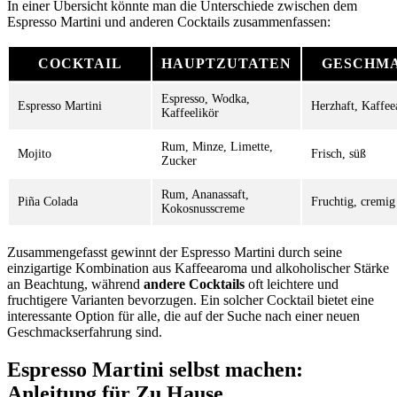
In einer Übersicht könnte man die Unterschiede zwischen dem
Espresso Martini und anderen Cocktails zusammenfassen:
COCKTAIL
HAUPTZUTATEN
GESCHM
Espresso, Wodka,
Espresso Martini
Herzhaft, Kaffe
Kaffeelikör
Rum, Minze, Limette,
Mojito
Frisch, süß
Zucker
Rum, Ananassaft,
Piña Colada
Fruchtig, cremig
Kokosnusscreme
Zusammengefasst gewinnt der Espresso Martini durch seine
einzigartige Kombination aus Kaffeearoma und alkoholischer Stärke
an Beachtung, während
andere Cocktails
oft leichtere und
fruchtigere Varianten bevorzugen. Ein solcher Cocktail bietet eine
interessante Option für alle, die auf der Suche nach einer neuen
Geschmackserfahrung sind.
Espresso Martini selbst machen:
Anleitung für Zu Hause