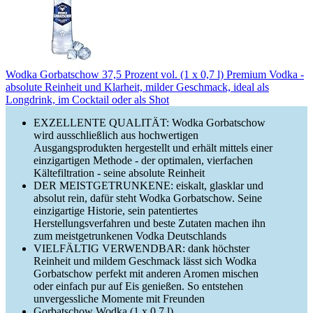
Wodka Gorbatschow 37,5 Prozent vol. (1 x 0,7 l) Premium Vodka -
absolute Reinheit und Klarheit, milder Geschmack, ideal als
Longdrink, im Cocktail oder als Shot
EXZELLENTE QUALITÄT: Wodka Gorbatschow
wird ausschließlich aus hochwertigen
Ausgangsprodukten hergestellt und erhält mittels einer
einzigartigen Methode - der optimalen, vierfachen
Kältefiltration - seine absolute Reinheit
DER MEISTGETRUNKENE: eiskalt, glasklar und
absolut rein, dafür steht Wodka Gorbatschow. Seine
einzigartige Historie, sein patentiertes
Herstellungsverfahren und beste Zutaten machen ihn
zum meistgetrunkenen Vodka Deutschlands
VIELFÄLTIG VERWENDBAR: dank höchster
Reinheit und mildem Geschmack lässt sich Wodka
Gorbatschow perfekt mit anderen Aromen mischen
oder einfach pur auf Eis genießen. So entstehen
unvergessliche Momente mit Freunden
Gorbatschow Wodka (1 x 0.7 l)