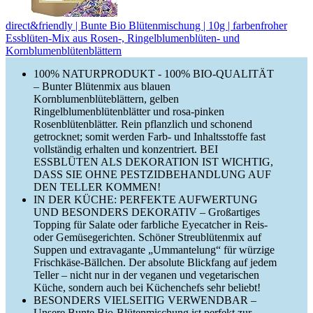
direct&friendly | Bunte Bio Blütenmischung | 10g | farbenfroher
Essblüten-Mix aus Rosen-, Ringelblumenblüten- und
Kornblumenblütenblättern
100% NATURPRODUKT - 100% BIO-QUALITÄT
– Bunter Blütenmix aus blauen
Kornblumenblüteblättern, gelben
Ringelblumenblütenblätter und rosa-pinken
Rosenblütenblätter. Rein pflanzlich und schonend
getrocknet; somit werden Farb- und Inhaltsstoffe fast
vollständig erhalten und konzentriert. BEI
ESSBLÜTEN ALS DEKORATION IST WICHTIG,
DASS SIE OHNE PESTZIDBEHANDLUNG AUF
DEN TELLER KOMMEN!
IN DER KÜCHE: PERFEKTE AUFWERTUNG
UND BESONDERS DEKORATIV – Großartiges
Topping für Salate oder farbliche Eyecatcher in Reis-
oder Gemüsegerichten. Schöner Streublütenmix auf
Suppen und extravagante „Ummantelung“ für würzige
Frischkäse-Bällchen. Der absolute Blickfang auf jedem
Teller – nicht nur in der veganen und vegetarischen
Küche, sondern auch bei Küchenchefs sehr beliebt!
BESONDERS VIELSEITIG VERWENDBAR –
Unsere Bunte Bio-Blütenmischung ist perfekt zur