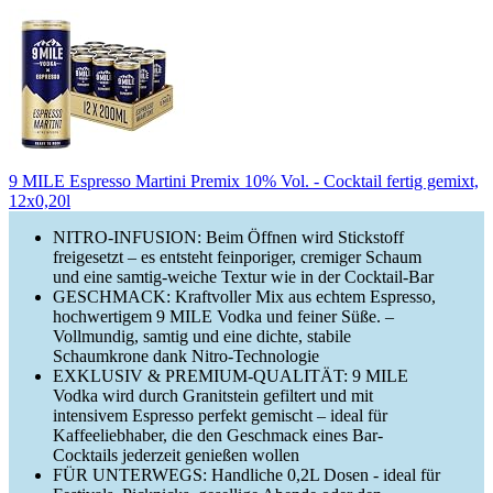
9 MILE Espresso Martini Premix 10% Vol. - Cocktail fertig gemixt,
12x0,20l
NITRO-INFUSION: Beim Öffnen wird Stickstoff
freigesetzt – es entsteht feinporiger, cremiger Schaum
und eine samtig‑weiche Textur wie in der Cocktail‑Bar
GESCHMACK: Kraftvoller Mix aus echtem Espresso,
hochwertigem 9 MILE Vodka und feiner Süße. –
Vollmundig, samtig und eine dichte, stabile
Schaumkrone dank Nitro‑Technologie
EXKLUSIV & PREMIUM‑QUALITÄT: 9 MILE
Vodka wird durch Granitstein gefiltert und mit
intensivem Espresso perfekt gemischt – ideal für
Kaffeeliebhaber, die den Geschmack eines Bar-
Cocktails jederzeit genießen wollen
FÜR UNTERWEGS: Handliche 0,2L Dosen - ideal für