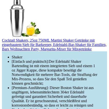
Cocktail Shakers, 25oz 750ML Martini Shaker Getränke mit
eingebautem Sieb für Barkeeper, Edelstahl-Bar-Shaker für Familien,
Bars Weihnachten Party, Margarita-Mixer für Mixgetränke
Shaker
[Einfach und praktisch]:Der Edelstahl Shaker
Bartending ist mit einem integrierten Sieb und einem 1
oz Jigger Kappe, diese kompakte beseitigt die
Notwendigkeit für mehrere Bar-Tools, die Straffung der
Mix-Prozess, so dass Sie den Spaß Teil genießen
können geschmückt;
[Premium-Ausführung]: Dieser Boston Shaker ist aus
ungiftigem, lebensmittelechtem 304er Edelstahl
gefertigt und garantiert Sicherheit und dauerhafte
Qualität. Er ist geruchsneutral, verschleißfest und
korrosionsbeständig, so dass er leicht zu reinigen und