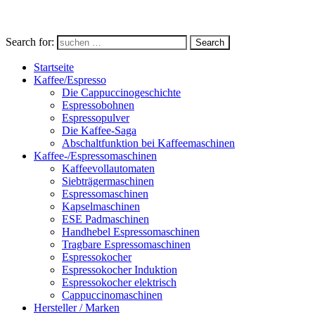
Search for:
Search
Startseite
Kaffee/Espresso
Die Cappuccinogeschichte
Espressobohnen
Espressopulver
Die Kaffee-Saga
Abschaltfunktion bei Kaffeemaschinen
Kaffee-/Espressomaschinen
Kaffeevollautomaten
Siebträgermaschinen
Espressomaschinen
Kapselmaschinen
ESE Padmaschinen
Handhebel Espressomaschinen
Tragbare Espressomaschinen
Espressokocher
Espressokocher Induktion
Espressokocher elektrisch
Cappuccinomaschinen
Hersteller / Marken