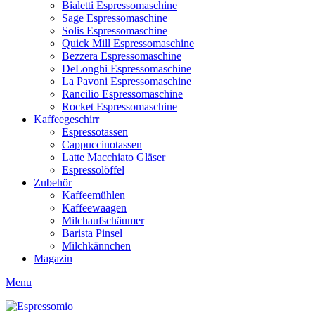
Bialetti Espressomaschine
Sage Espressomaschine
Solis Espressomaschine
Quick Mill Espressomaschine
Bezzera Espressomaschine
DeLonghi Espressomaschine
La Pavoni Espressomaschine
Rancilio Espressomaschine
Rocket Espressomaschine
Kaffeegeschirr
Espressotassen
Cappuccinotassen
Latte Macchiato Gläser
Espressolöffel
Zubehör
Kaffeemühlen
Kaffeewaagen
Milchaufschäumer
Barista Pinsel
Milchkännchen
Magazin
Menu