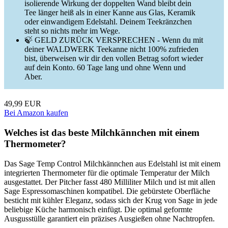
isolierende Wirkung der doppelten Wand bleibt dein
Tee länger heiß als in einer Kanne aus Glas, Keramik
oder einwandigem Edelstahl. Deinem Teekränzchen
steht so nichts mehr im Wege.
🍃 GELD ZURÜCK VERSPRECHEN - Wenn du mit
deiner WALDWERK Teekanne nicht 100% zufrieden
bist, überweisen wir dir den vollen Betrag sofort wieder
auf dein Konto. 60 Tage lang und ohne Wenn und
Aber.
49,99 EUR
Bei Amazon kaufen
Welches ist das beste Milchkännchen mit einem
Thermometer?
Das Sage Temp Control Milchkännchen aus Edelstahl ist mit einem
integrierten Thermometer für die optimale Temperatur der Milch
ausgestattet. Der Pitcher fasst 480 Milliliter Milch und ist mit allen
Sage Espressomaschinen kompatibel. Die gebürstete Oberfläche
besticht mit kühler Eleganz, sodass sich der Krug von Sage in jede
beliebige Küche harmonisch einfügt. Die optimal geformte
Ausgusstülle garantiert ein präzises Ausgießen ohne Nachtropfen.