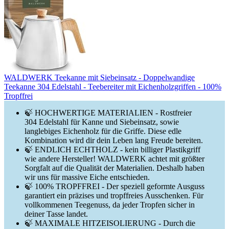
WALDWERK Teekanne mit Siebeinsatz - Doppelwandige
Teekanne 304 Edelstahl - Teebereiter mit Eichenholzgriffen - 100%
Tropffrei
🍃 HOCHWERTIGE MATERIALIEN - Rostfreier
304 Edelstahl für Kanne und Siebeinsatz, sowie
langlebiges Eichenholz für die Griffe. Diese edle
Kombination wird dir dein Leben lang Freude bereiten.
🍃 ENDLICH ECHTHOLZ - kein billiger Plastikgriff
wie andere Hersteller! WALDWERK achtet mit größter
Sorgfalt auf die Qualität der Materialien. Deshalb haben
wir uns für massive Eiche entschieden.
🍃 100% TROPFFREI - Der speziell geformte Ausguss
garantiert ein präzises und tropffreies Ausschenken. Für
vollkommenen Teegenuss, da jeder Tropfen sicher in
deiner Tasse landet.
🍃 MAXIMALE HITZEISOLIERUNG - Durch die