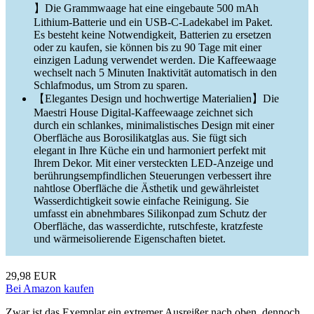
】Die Grammwaage hat eine eingebaute 500 mAh
Lithium-Batterie und ein USB-C-Ladekabel im Paket.
Es besteht keine Notwendigkeit, Batterien zu ersetzen
oder zu kaufen, sie können bis zu 90 Tage mit einer
einzigen Ladung verwendet werden. Die Kaffeewaage
wechselt nach 5 Minuten Inaktivität automatisch in den
Schlafmodus, um Strom zu sparen.
【Elegantes Design und hochwertige Materialien】Die
Maestri House Digital-Kaffeewaage zeichnet sich
durch ein schlankes, minimalistisches Design mit einer
Oberfläche aus Borosilikatglas aus. Sie fügt sich
elegant in Ihre Küche ein und harmoniert perfekt mit
Ihrem Dekor. Mit einer versteckten LED-Anzeige und
berührungsempfindlichen Steuerungen verbessert ihre
nahtlose Oberfläche die Ästhetik und gewährleistet
Wasserdichtigkeit sowie einfache Reinigung. Sie
umfasst ein abnehmbares Silikonpad zum Schutz der
Oberfläche, das wasserdichte, rutschfeste, kratzfeste
und wärmeisolierende Eigenschaften bietet.
29,98 EUR
Bei Amazon kaufen
Zwar ist das Exemplar ein extremer Ausreißer nach oben, dennoch