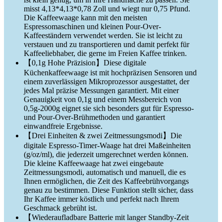
misst 4,13*4,13*0,78 Zoll und wiegt nur 0,75 Pfund.
Die Kaffeewaage kann mit den meisten
Espressomaschinen und kleinen Pour-Over-
Kaffeeständern verwendet werden. Sie ist leicht zu
verstauen und zu transportieren und damit perfekt für
Kaffeeliebhaber, die gerne im Freien Kaffee trinken.
【0,1g Hohe Präzision】Diese digitale
Küchenkaffeewaage ist mit hochpräzisen Sensoren und
einem zuverlässigen Mikroprozessor ausgestattet, der
jedes Mal präzise Messungen garantiert. Mit einer
Genauigkeit von 0,1g und einem Messbereich von
0,5g-2000g eignet sie sich besonders gut für Espresso-
und Pour-Over-Brühmethoden und garantiert
einwandfreie Ergebnisse.
【Drei Einheiten & zwei Zeitmessungsmodi】Die
digitale Espresso-Timer-Waage hat drei Maßeinheiten
(g/oz/ml), die jederzeit umgerechnet werden können.
Die kleine Kaffeewaage hat zwei eingebaute
Zeitmessungsmodi, automatisch und manuell, die es
Ihnen ermöglichen, die Zeit des Kaffeebrühvorgangs
genau zu bestimmen. Diese Funktion stellt sicher, dass
Ihr Kaffee immer köstlich und perfekt nach Ihrem
Geschmack gebrüht ist.
【Wiederaufladbare Batterie mit langer Standby-Zeit