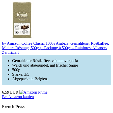
by Amazon Coffee Classic 100% Arabica, Gemahlener Röstkaffee,
Mittlere Röstung, 500g (1 Packung à 500g) – Rainforest Alliance-
Zertifiziert
Gemahlener Röstkaffee, vakuumverpackt
Weich und abgerundet, mit frischer Säure
500g
Stärke: 3/5
Abgepackt in Belgien.
6,59 EUR
Bei Amazon kaufen
French Press