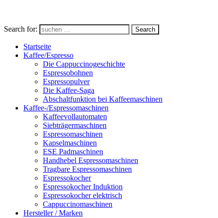
Search for:
Search
Startseite
Kaffee/Espresso
Die Cappuccinogeschichte
Espressobohnen
Espressopulver
Die Kaffee-Saga
Abschaltfunktion bei Kaffeemaschinen
Kaffee-/Espressomaschinen
Kaffeevollautomaten
Siebträgermaschinen
Espressomaschinen
Kapselmaschinen
ESE Padmaschinen
Handhebel Espressomaschinen
Tragbare Espressomaschinen
Espressokocher
Espressokocher Induktion
Espressokocher elektrisch
Cappuccinomaschinen
Hersteller / Marken