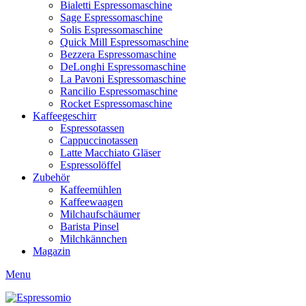
Bialetti Espressomaschine
Sage Espressomaschine
Solis Espressomaschine
Quick Mill Espressomaschine
Bezzera Espressomaschine
DeLonghi Espressomaschine
La Pavoni Espressomaschine
Rancilio Espressomaschine
Rocket Espressomaschine
Kaffeegeschirr
Espressotassen
Cappuccinotassen
Latte Macchiato Gläser
Espressolöffel
Zubehör
Kaffeemühlen
Kaffeewaagen
Milchaufschäumer
Barista Pinsel
Milchkännchen
Magazin
Menu