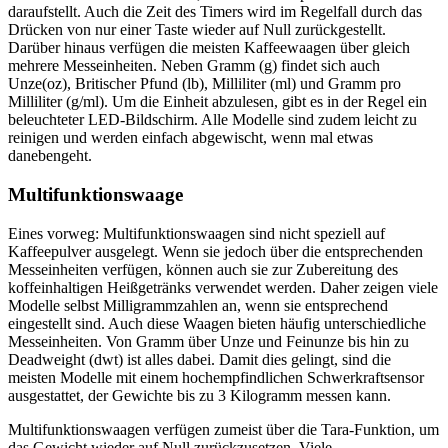
daraufstellt. Auch die Zeit des Timers wird im Regelfall durch das
Drücken von nur einer Taste wieder auf Null zurückgestellt.
Darüber hinaus verfügen die meisten Kaffeewaagen über gleich
mehrere Messeinheiten. Neben Gramm (g) findet sich auch
Unze(oz), Britischer Pfund (lb), Milliliter (ml) und Gramm pro
Milliliter (g/ml). Um die Einheit abzulesen, gibt es in der Regel ein
beleuchteter LED-Bildschirm. Alle Modelle sind zudem leicht zu
reinigen und werden einfach abgewischt, wenn mal etwas
danebengeht.
Multifunktionswaage
Eines vorweg: Multifunktionswaagen sind nicht speziell auf
Kaffeepulver ausgelegt. Wenn sie jedoch über die entsprechenden
Messeinheiten verfügen, können auch sie zur Zubereitung des
koffeinhaltigen Heißgetränks verwendet werden. Daher zeigen viele
Modelle selbst Milligrammzahlen an, wenn sie entsprechend
eingestellt sind. Auch diese Waagen bieten häufig unterschiedliche
Messeinheiten. Von Gramm über Unze und Feinunze bis hin zu
Deadweight (dwt) ist alles dabei. Damit dies gelingt, sind die
meisten Modelle mit einem hochempfindlichen Schwerkraftsensor
ausgestattet, der Gewichte bis zu 3 Kilogramm messen kann.
Multifunktionswaagen verfügen zumeist über die Tara-Funktion, um
das Gewicht wieder auf Null zurückzusetzen. Viele