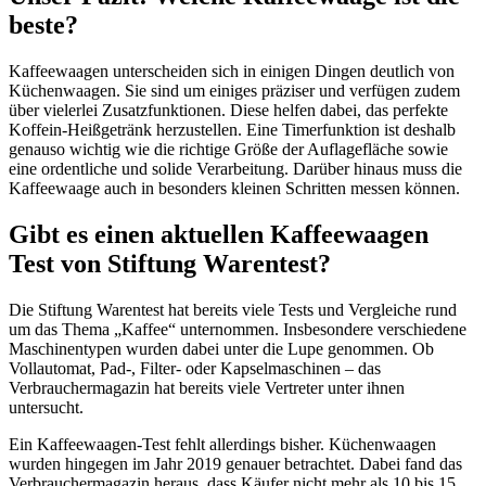
beste?
Kaffeewaagen unterscheiden sich in einigen Dingen deutlich von
Küchenwaagen. Sie sind um einiges präziser und verfügen zudem
über vielerlei Zusatzfunktionen. Diese helfen dabei, das perfekte
Koffein-Heißgetränk herzustellen. Eine Timerfunktion ist deshalb
genauso wichtig wie die richtige Größe der Auflagefläche sowie
eine ordentliche und solide Verarbeitung. Darüber hinaus muss die
Kaffeewaage auch in besonders kleinen Schritten messen können.
Gibt es einen aktuellen Kaffeewaagen
Test von Stiftung Warentest?
Die Stiftung Warentest hat bereits viele Tests und Vergleiche rund
um das Thema „Kaffee“ unternommen. Insbesondere verschiedene
Maschinentypen wurden dabei unter die Lupe genommen. Ob
Vollautomat, Pad-, Filter- oder Kapselmaschinen – das
Verbrauchermagazin hat bereits viele Vertreter unter ihnen
untersucht.
Ein Kaffeewaagen-Test fehlt allerdings bisher. Küchenwaagen
wurden hingegen im Jahr 2019 genauer betrachtet. Dabei fand das
Verbrauchermagazin heraus, dass Käufer nicht mehr als 10 bis 15