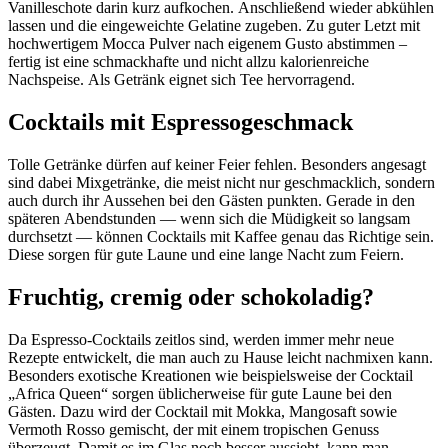
Vanilleschote darin kurz aufkochen. Anschließend wieder abkühlen
lassen und die eingeweichte Gelatine zugeben. Zu guter Letzt mit
hochwertigem Mocca Pulver nach eigenem Gusto abstimmen –
fertig ist eine schmackhafte und nicht allzu kalorienreiche
Nachspeise. Als Getränk eignet sich Tee hervorragend.
Cocktails mit Espressogeschmack
Tolle Getränke dürfen auf keiner Feier fehlen. Besonders angesagt
sind dabei Mixgetränke, die meist nicht nur geschmacklich, sondern
auch durch ihr Aussehen bei den Gästen punkten. Gerade in den
späteren Abendstunden — wenn sich die Müdigkeit so langsam
durchsetzt — können Cocktails mit Kaffee genau das Richtige sein.
Diese sorgen für gute Laune und eine lange Nacht zum Feiern.
Fruchtig, cremig oder schokoladig?
Da Espresso-Cocktails zeitlos sind, werden immer mehr neue
Rezepte entwickelt, die man auch zu Hause leicht nachmixen kann.
Besonders exotische Kreationen wie beispielsweise der Cocktail
„Africa Queen“ sorgen üblicherweise für gute Laune bei den
Gästen. Dazu wird der Cocktail mit Mokka, Mangosaft sowie
Vermoth Rosso gemischt, der mit einem tropischen Genuss
überzeugt. Damit es im Glas noch besser aussieht, kann man