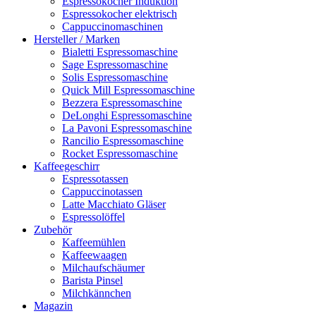
Espressokocher Induktion
Espressokocher elektrisch
Cappuccinomaschinen
Hersteller / Marken
Bialetti Espressomaschine
Sage Espressomaschine
Solis Espressomaschine
Quick Mill Espressomaschine
Bezzera Espressomaschine
DeLonghi Espressomaschine
La Pavoni Espressomaschine
Rancilio Espressomaschine
Rocket Espressomaschine
Kaffeegeschirr
Espressotassen
Cappuccinotassen
Latte Macchiato Gläser
Espressolöffel
Zubehör
Kaffeemühlen
Kaffeewaagen
Milchaufschäumer
Barista Pinsel
Milchkännchen
Magazin