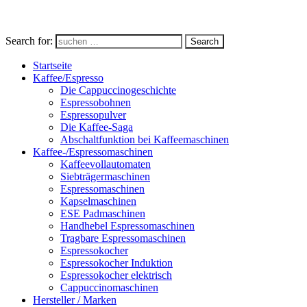
Search for:
Search
Startseite
Kaffee/Espresso
Die Cappuccinogeschichte
Espressobohnen
Espressopulver
Die Kaffee-Saga
Abschaltfunktion bei Kaffeemaschinen
Kaffee-/Espressomaschinen
Kaffeevollautomaten
Siebträgermaschinen
Espressomaschinen
Kapselmaschinen
ESE Padmaschinen
Handhebel Espressomaschinen
Tragbare Espressomaschinen
Espressokocher
Espressokocher Induktion
Espressokocher elektrisch
Cappuccinomaschinen
Hersteller / Marken