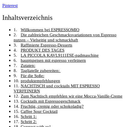
Pinterest
Inhaltsverzeichnis
Willkommen bei ESPRESSOMIO
Die zahlreichen Geschmacksvariationen von Espresso
nutzen – Vielseitig und schmackhaft
Raffinierte Espresso-Desserts
PRODUKT DES TAGES
LA PICCOLA KAVL9111ESE-padmaschine
hauptspeisen mit espresso verfeinern
Zutaten:
Tagliatelle zubereiten:
Für die Soße:
produktempfehlungen
NACHTISCH und cocktails MIT ESPRESSO
VERFEINERN
Zum Nachtisch empfehlen wir eine Mocca-Vanille-Creme
Cocktails mit Espressogeschmack
Fruchtig, cremig oder schokoladig?
Caffee Sour Cocktail
Schritt 1:
Schritt 2:
Connect with us!