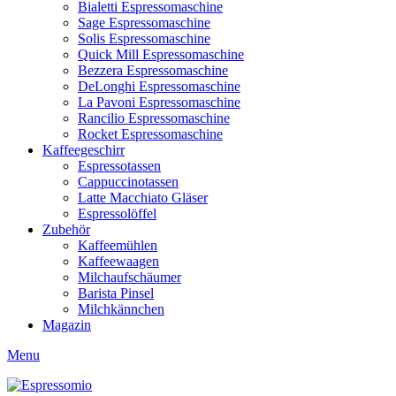
Bialetti Espressomaschine
Sage Espressomaschine
Solis Espressomaschine
Quick Mill Espressomaschine
Bezzera Espressomaschine
DeLonghi Espressomaschine
La Pavoni Espressomaschine
Rancilio Espressomaschine
Rocket Espressomaschine
Kaffeegeschirr
Espressotassen
Cappuccinotassen
Latte Macchiato Gläser
Espressolöffel
Zubehör
Kaffeemühlen
Kaffeewaagen
Milchaufschäumer
Barista Pinsel
Milchkännchen
Magazin
Menu