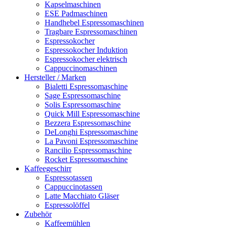
Kapselmaschinen
ESE Padmaschinen
Handhebel Espressomaschinen
Tragbare Espressomaschinen
Espressokocher
Espressokocher Induktion
Espressokocher elektrisch
Cappuccinomaschinen
Hersteller / Marken
Bialetti Espressomaschine
Sage Espressomaschine
Solis Espressomaschine
Quick Mill Espressomaschine
Bezzera Espressomaschine
DeLonghi Espressomaschine
La Pavoni Espressomaschine
Rancilio Espressomaschine
Rocket Espressomaschine
Kaffeegeschirr
Espressotassen
Cappuccinotassen
Latte Macchiato Gläser
Espressolöffel
Zubehör
Kaffeemühlen