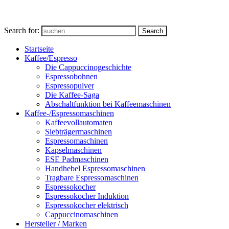
Search for:
Search
Startseite
Kaffee/Espresso
Die Cappuccinogeschichte
Espressobohnen
Espressopulver
Die Kaffee-Saga
Abschaltfunktion bei Kaffeemaschinen
Kaffee-/Espressomaschinen
Kaffeevollautomaten
Siebträgermaschinen
Espressomaschinen
Kapselmaschinen
ESE Padmaschinen
Handhebel Espressomaschinen
Tragbare Espressomaschinen
Espressokocher
Espressokocher Induktion
Espressokocher elektrisch
Cappuccinomaschinen
Hersteller / Marken