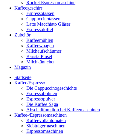
Rocket Espressomaschine
Kaffeegeschirr
Espressotassen
Cappuccinotassen
Latte Macchiato Gläser
Espressolöffel
Zubehör
Kaffeemühlen
Kaffeewaagen
Milchaufschäumer
Barista Pinsel
Milchkännchen
Magazin
Startseite
Kaffee/Espresso
Die Cappuccinogeschichte
Espressobohnen
Espressopulver
Die Kaffee-Saga
Abschaltfunktion bei Kaffeemaschinen
Kaffee-/Espressomaschinen
Kaffeevollautomaten
Siebträgermaschinen
Espressomaschinen