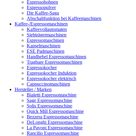
Espressobohnen
Espressopulver
Die Kaffee-Saga
Abschaltfunktion bei Kaffeemaschinen
Kaffee-/Espressomaschinen
Kaffeevollautomaten
Siebträgermaschinen
Espressomaschinen
Kapselmaschinen
ESE Padmaschinen
Handhebel Espressomaschinen
Tragbare Espressomaschinen
Espressokocher
Espressokocher Induktion
Espressokocher elektrisch
Cappuccinomaschinen
Hersteller / Marken
Bialetti Espressomaschine
Sage Espressomaschine
Solis Espressomaschine
Quick Mill Espressomaschine
Bezzera Espressomaschine
DeLonghi Espressomaschine
La Pavoni Espressomaschine
Rancilio Espressomaschine