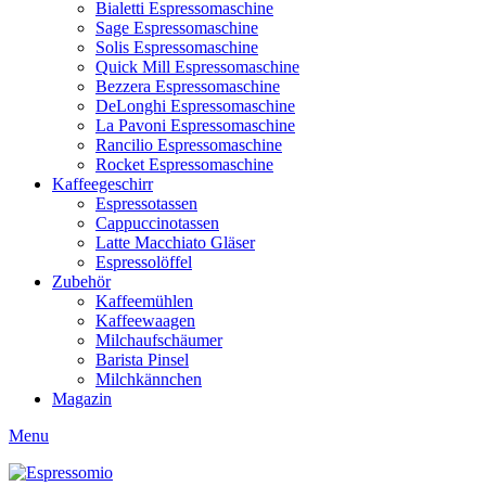
Bialetti Espressomaschine
Sage Espressomaschine
Solis Espressomaschine
Quick Mill Espressomaschine
Bezzera Espressomaschine
DeLonghi Espressomaschine
La Pavoni Espressomaschine
Rancilio Espressomaschine
Rocket Espressomaschine
Kaffeegeschirr
Espressotassen
Cappuccinotassen
Latte Macchiato Gläser
Espressolöffel
Zubehör
Kaffeemühlen
Kaffeewaagen
Milchaufschäumer
Barista Pinsel
Milchkännchen
Magazin
Menu