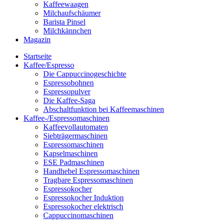
Kaffeewaagen
Milchaufschäumer
Barista Pinsel
Milchkännchen
Magazin
Startseite
Kaffee/Espresso
Die Cappuccinogeschichte
Espressobohnen
Espressopulver
Die Kaffee-Saga
Abschaltfunktion bei Kaffeemaschinen
Kaffee-/Espressomaschinen
Kaffeevollautomaten
Siebträgermaschinen
Espressomaschinen
Kapselmaschinen
ESE Padmaschinen
Handhebel Espressomaschinen
Tragbare Espressomaschinen
Espressokocher
Espressokocher Induktion
Espressokocher elektrisch
Cappuccinomaschinen