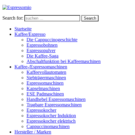
Search for:
Search
Startseite
Kaffee/Espresso
Die Cappuccinogeschichte
Espressobohnen
Espressopulver
Die Kaffee-Saga
Abschaltfunktion bei Kaffeemaschinen
Kaffee-/Espressomaschinen
Kaffeevollautomaten
Siebträgermaschinen
Espressomaschinen
Kapselmaschinen
ESE Padmaschinen
Handhebel Espressomaschinen
Tragbare Espressomaschinen
Espressokocher
Espressokocher Induktion
Espressokocher elektrisch
Cappuccinomaschinen
Hersteller / Marken