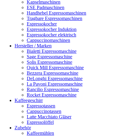
Kapselmaschinen
ESE Padmaschinen
Handhebel Espressomaschinen
Tragbare Espressomaschinen
Espressokocher
Espressokocher Induktion
Espressokocher elektrisch
Cappuccinomaschinen
Hersteller / Marken
Bialetti Espressomaschine
Sage Espressomaschine
Solis Espressomaschine
Quick Mill Espressomaschine
Bezzera Espressomaschine
DeLonghi Espressomaschine
La Pavoni Espressomaschine
Rancilio Espressomaschine
Rocket Espressomaschine
Kaffeegeschirr
Espressotassen
Cappuccinotassen
Latte Macchiato Gläser
Espressolöffel
Zubehör
Kaffeemühlen