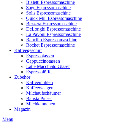
Bialetti Espressomaschine
Sage Espressomaschine
Solis Espressomaschine
Quick Mill Espressomaschine
Bezzera Espressomaschine
DeLonghi Espressomaschine
La Pavoni Espressomaschine
Rancilio Espressomaschine
Rocket Espressomaschine
Kaffeegeschirr
Espressotassen
Cappuccinotassen
Latte Macchiato Gläser
Espressolöffel
Zubehör
Kaffeemühlen
Kaffeewaagen
Milchaufschäumer
Barista Pinsel
Milchkännchen
Magazin
Menu