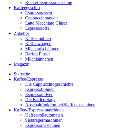
Rocket Espressomaschine
Kaffeegeschirr
Espressotassen
Cappuccinotassen
Latte Macchiato Gläser
Espressolöffel
Zubehör
Kaffeemühlen
Kaffeewaagen
Milchaufschäumer
Barista Pinsel
Milchkännchen
Magazin
Startseite
Kaffee/Espresso
Die Cappuccinogeschichte
Espressobohnen
Espressopulver
Die Kaffee-Saga
Abschaltfunktion bei Kaffeemaschinen
Kaffee-/Espressomaschinen
Kaffeevollautomaten
Siebträgermaschinen
Espressomaschinen