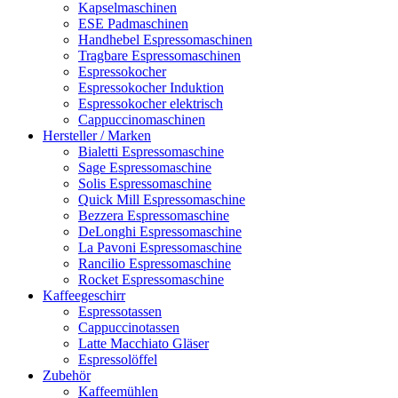
Kapselmaschinen
ESE Padmaschinen
Handhebel Espressomaschinen
Tragbare Espressomaschinen
Espressokocher
Espressokocher Induktion
Espressokocher elektrisch
Cappuccinomaschinen
Hersteller / Marken
Bialetti Espressomaschine
Sage Espressomaschine
Solis Espressomaschine
Quick Mill Espressomaschine
Bezzera Espressomaschine
DeLonghi Espressomaschine
La Pavoni Espressomaschine
Rancilio Espressomaschine
Rocket Espressomaschine
Kaffeegeschirr
Espressotassen
Cappuccinotassen
Latte Macchiato Gläser
Espressolöffel
Zubehör
Kaffeemühlen