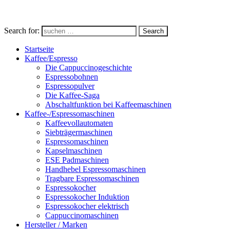
Search for:
Search
Startseite
Kaffee/Espresso
Die Cappuccinogeschichte
Espressobohnen
Espressopulver
Die Kaffee-Saga
Abschaltfunktion bei Kaffeemaschinen
Kaffee-/Espressomaschinen
Kaffeevollautomaten
Siebträgermaschinen
Espressomaschinen
Kapselmaschinen
ESE Padmaschinen
Handhebel Espressomaschinen
Tragbare Espressomaschinen
Espressokocher
Espressokocher Induktion
Espressokocher elektrisch
Cappuccinomaschinen
Hersteller / Marken