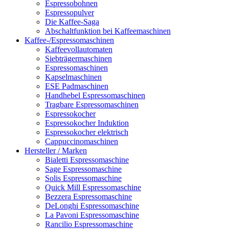
Espressobohnen
Espressopulver
Die Kaffee-Saga
Abschaltfunktion bei Kaffeemaschinen
Kaffee-/Espressomaschinen
Kaffeevollautomaten
Siebträgermaschinen
Espressomaschinen
Kapselmaschinen
ESE Padmaschinen
Handhebel Espressomaschinen
Tragbare Espressomaschinen
Espressokocher
Espressokocher Induktion
Espressokocher elektrisch
Cappuccinomaschinen
Hersteller / Marken
Bialetti Espressomaschine
Sage Espressomaschine
Solis Espressomaschine
Quick Mill Espressomaschine
Bezzera Espressomaschine
DeLonghi Espressomaschine
La Pavoni Espressomaschine
Rancilio Espressomaschine