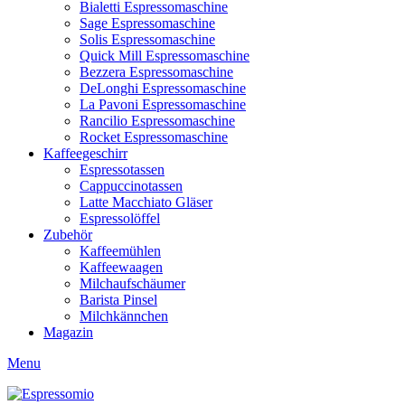
Bialetti Espressomaschine
Sage Espressomaschine
Solis Espressomaschine
Quick Mill Espressomaschine
Bezzera Espressomaschine
DeLonghi Espressomaschine
La Pavoni Espressomaschine
Rancilio Espressomaschine
Rocket Espressomaschine
Kaffeegeschirr
Espressotassen
Cappuccinotassen
Latte Macchiato Gläser
Espressolöffel
Zubehör
Kaffeemühlen
Kaffeewaagen
Milchaufschäumer
Barista Pinsel
Milchkännchen
Magazin
Menu